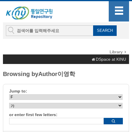
Library
DSpace at KINU
Browsing byAuthor이영학
Jump to:
or enter first few letters: