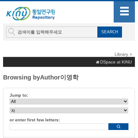
Library
DSpace at KINU
Browsing byAuthor이영학
Jump to:
or enter first few letters: