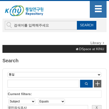
Library
DSpace at KINU
Search
Current filters: