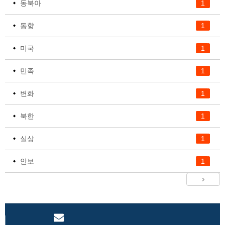
동북아
1
동향
1
미국
1
민족
1
변화
1
북한
1
실상
1
안보
1