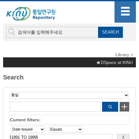
Library
DSpace at KINU
Search
Current filters: