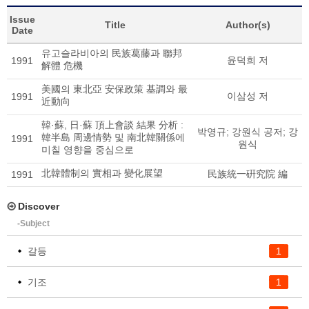
Issue
Title
Author(s)
Date
유고슬라비아의 民族葛藤과 聯邦
윤덕희 저
1991
解體 危機
美國의 東北亞 安保政策 基調와 最
이삼성 저
1991
近動向
韓·蘇, 日·蘇 頂上會談 結果 分析 :
박영규
;
강원식 공저
;
강
韓半島 周邊情勢 및 南北韓關係에
1991
원식
미칠 영향을 중심으로
北韓體制의 實相과 變化展望
民族統一硏究院 編
1991
Discover
-Subject
갈등
1
기조
1