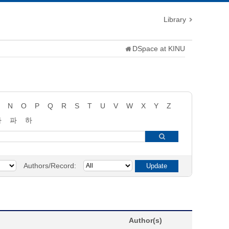
Library
DSpace at KINU
N
O
P
Q
R
S
T
U
V
W
X
Y
Z
타
파
하
Authors/Record:
Author(s)