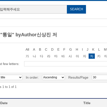
g "통일" byAuthor신상진 저
All
A
B
C
D
E
F
G
H
I
J
K
L
M
가
나
다
라
마
바
사
아
자
차
카
st few letters:
In order:
Results/Page
s 1 to 1 of 1
 Date
Title