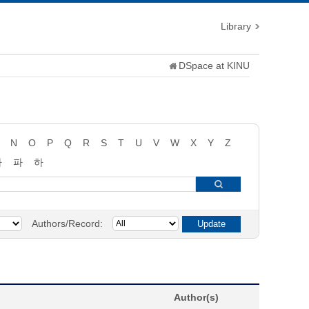
Library
DSpace at KINU
N
O
P
Q
R
S
T
U
V
W
X
Y
Z
타
파
하
Authors/Record:
Author(s)