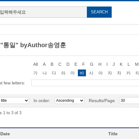
g "통일" byAuthor송영훈
All
A
B
C
D
E
F
G
H
I
J
K
L
M
가
나
다
라
마
바
사
아
자
차
카
st few letters:
In order:
Results/Page
s 1 to 3 of 3
 Date
Title