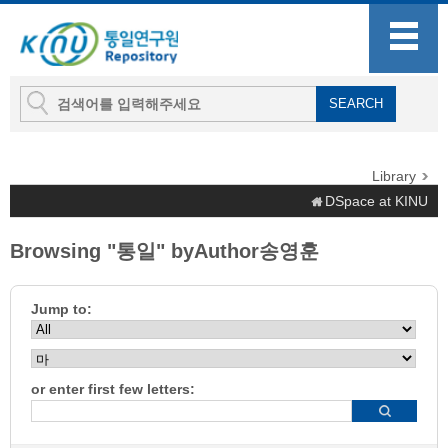
Library
DSpace at KINU
Browsing "통일" byAuthor송영훈
Jump to:
or enter first few letters: