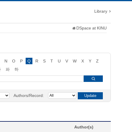
Library
DSpace at KINU
N
O
P
Q
R
S
T
U
V
W
X
Y
Z
타
파
하
Authors/Record:
Author(s)