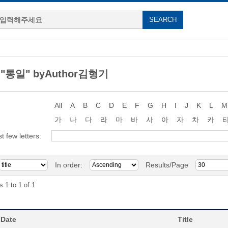
g "통일" byAuthor김형기
All
A
B
C
D
E
F
G
H
I
J
K
L
M
가
나
다
라
마
바
사
아
자
차
카
st few letters:
In order:
Results/Page
s 1 to 1 of 1
 Date
Title