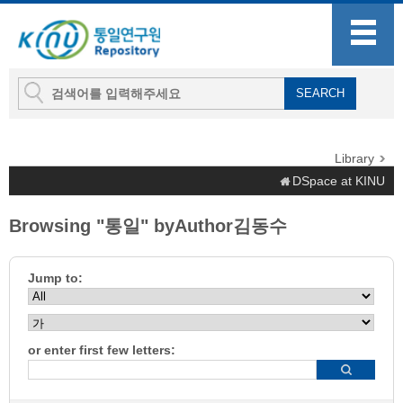
Library
DSpace at KINU
Browsing "통일" byAuthor김동수
Jump to:
or enter first few letters: