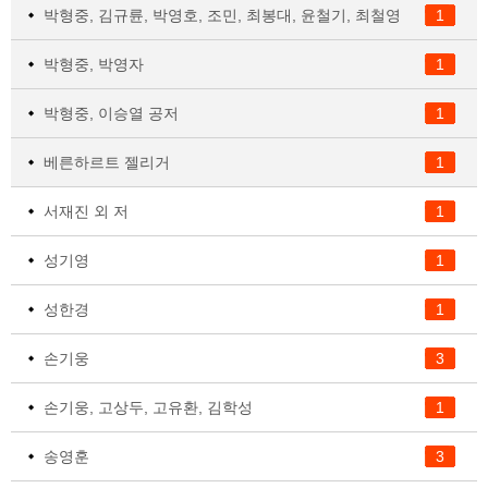
박형중, 김규륜, 박영호, 조민, 최봉대, 윤철기, 최철영
1
박형중, 박영자
1
박형중, 이승열 공저
1
베른하르트 젤리거
1
서재진 외 저
1
성기영
1
성한경
1
손기웅
3
손기웅, 고상두, 고유환, 김학성
1
송영훈
3