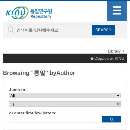
Library
DSpace at KINU
Browsing "통일" byAuthor
Jump to:
or enter first few letters: