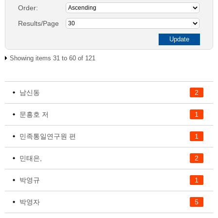
Order:
Results/Page
Showing items 31 to 60 of 121
남신동
2
문흥호 저
1
민족통일연구원 편
1
민태은,
2
박영규
1
박영자
5