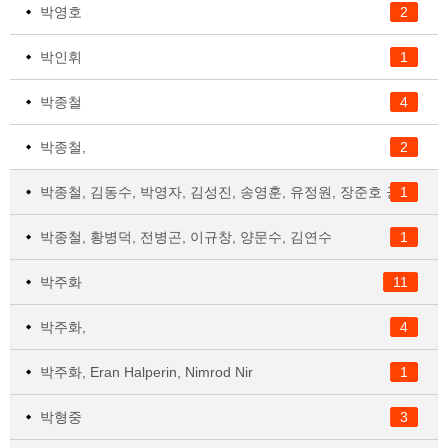
박영호
2
박인휘
1
박종철
4
박종철,
2
박종철, 김동수, 박영자, 김성진, 송영훈, 유정원, 장준호 공저
1
박종철, 황병덕, 전병곤, 이규창, 양문수, 김연수
1
박주화
11
박주화,
4
박주화, Eran Halperin, Nimrod Nir
1
박형중
3