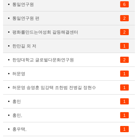
통일연구원
6
통일연구원 편
2
평화를만드는여성회 갈등해결센터
2
한만길 외 저
1
한양대학교 글로벌다문화연구원
2
허문영
1
허문영 송영훈 임강택 조한범 전병길 정현수
1
홍민
1
홍민,
1
홍우택,
1