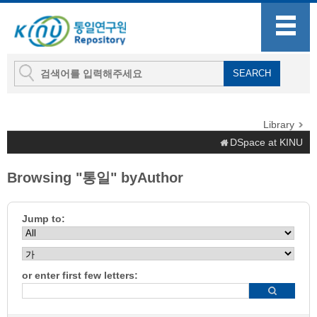
Library
DSpace at KINU
Browsing "통일" byAuthor
Jump to:
or enter first few letters: