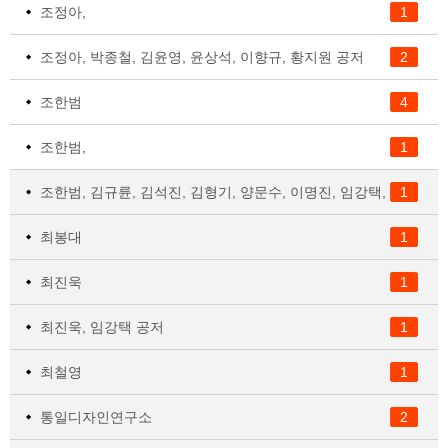
조정아,
1
조정아, 박종철, 김윤영, 윤상석, 이향규, 황지원 공저
2
조한범
4
조한범,
1
1
조한범, 김규륜, 김석진, 김형기, 양문수, 이명진, 임강택, 정성철, 황선재 공저
최봉대
1
최진욱
1
최진욱, 임강택 공저
1
최철영
1
통일디자인연구소
2