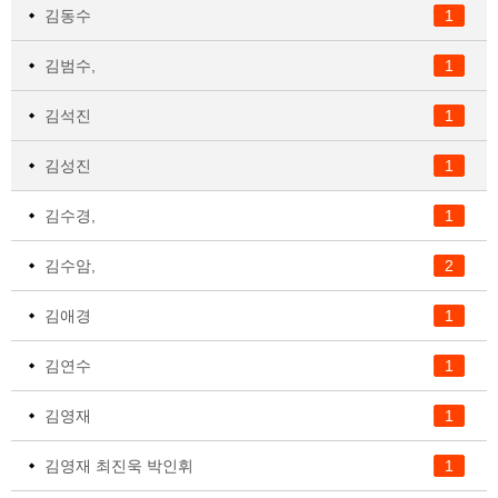
김동수
1
김범수,
1
김석진
1
김성진
1
김수경,
1
김수암,
2
김애경
1
김연수
1
김영재
1
김영재 최진욱 박인휘
1