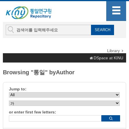
Library
DSpace at KINU
Browsing "통일" byAuthor
Jump to:
or enter first few letters: