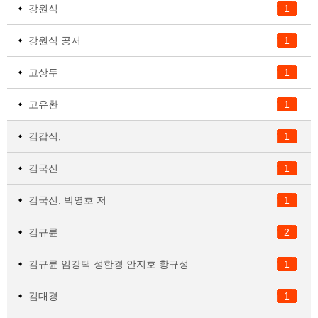
강원식
1
강원식 공저
1
고상두
1
고유환
1
김갑식,
1
김국신
1
김국신: 박영호 저
1
김규륜
2
김규륜 임강택 성한경 안지호 황규성
1
김대경
1