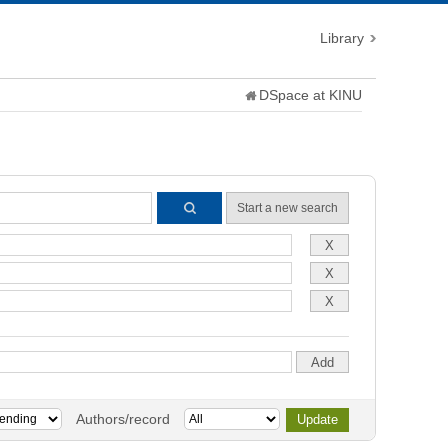
Library
DSpace at KINU
Start a new search
Authors/record