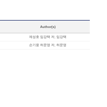
Author(s)
제성호 임강택 저
;
임강택
손기웅 허문영 저
;
허문영