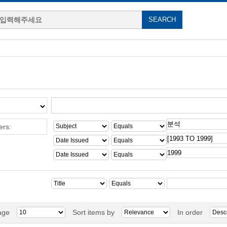
ers:
age
Sort items by
In order