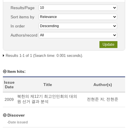
Results/Page
Sort items by
In order
Authors/record
Results 1-1 of 1 (Search time: 0.001 seconds).
Item hits:
Issue
Title
Author(s)
Date
북한의 제12기 최고인민회의 대의
전현준 저
;
전현준
2009
원 선거 결과 분석
Discover
-Date issued