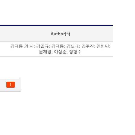
Author(s)
김규륜 외 저
;
강일규
;
김규륜
;
김도태
;
김주진
;
안병민
;
윤재영
;
이상준
;
장형수
1