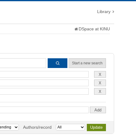
Library
DSpace at KINU
Start a new search
Authors/record