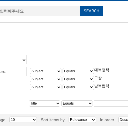
ers:
age
Sort items by
In order