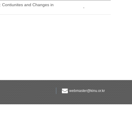
: Contiunites and Changes in
-
webmaster@kinu.or.kr