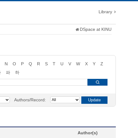
Library
DSpace at KINU
N
O
P
Q
R
S
T
U
V
W
X
Y
Z
타
파
하
Authors/Record:
Author(s)