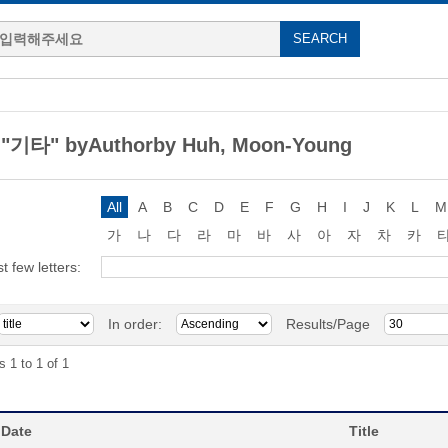
 "기타" byAuthorby Huh, Moon-Young
All
A
B
C
D
E
F
G
H
I
J
K
L
M
가
나
다
라
마
바
사
아
자
차
카
st few letters:
In order:
Results/Page
s 1 to 1 of 1
 Date
Title