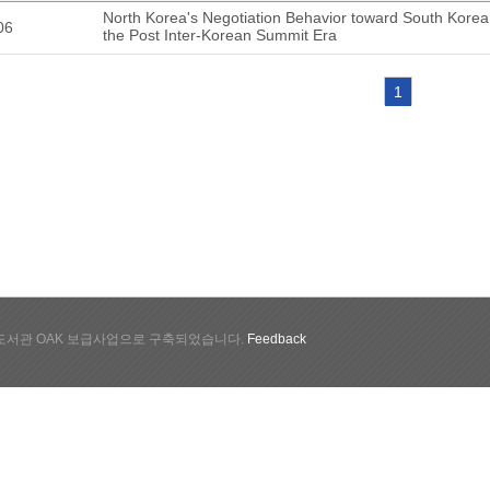
North Korea's Negotiation Behavior toward South Korea
06
the Post Inter-Korean Summit Era
1
서관 OAK 보급사업으로 구축되었습니다.
Feedback