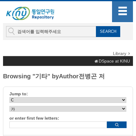
Library
DSpace at KINU
Browsing "기타" byAuthor전병곤 저
Jump to:
or enter first few letters: