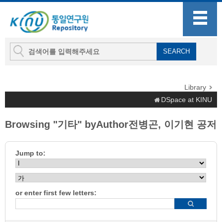
Library
DSpace at KINU
Browsing "기타" byAuthor전병곤, 이기현 공저
Jump to:
or enter first few letters: