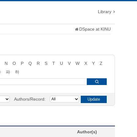
Library
DSpace at KINU
N
O
P
Q
R
S
T
U
V
W
X
Y
Z
타
파
하
Authors/Record:
Author(s)