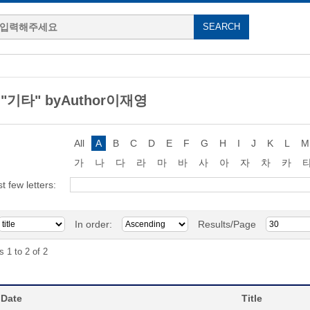
g "기타" byAuthor이재영
All
A
B
C
D
E
F
G
H
I
J
K
L
M
가
나
다
라
마
바
사
아
자
차
카
st few letters:
In order:
Results/Page
s 1 to 2 of 2
 Date
Title