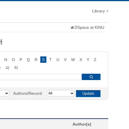
Library
DSpace at KINU
저
N
O
P
Q
R
S
T
U
V
W
X
Y
Z
타
파
하
Authors/Record:
Author(s)