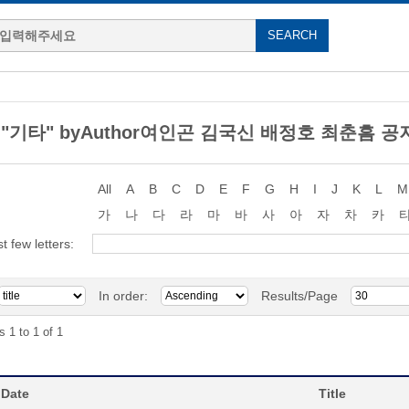
ng "기타" byAuthor여인곤 김국신 배정호 최춘흠 공
All
A
B
C
D
E
F
G
H
I
J
K
L
M
가
나
다
라
마
바
사
아
자
차
카
st few letters:
In order:
Results/Page
s 1 to 1 of 1
 Date
Title