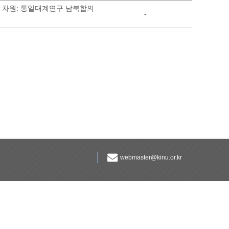
국 차원: 통일대계연구 남북합의
-
webmaster@kinu.or.kr