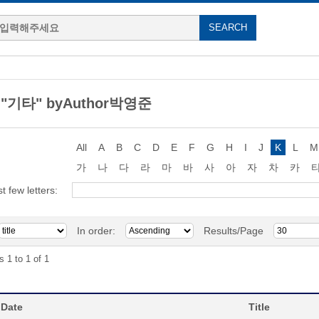
g "기타" byAuthor박영준
All
A
B
C
D
E
F
G
H
I
J
K
L
M
가
나
다
라
마
바
사
아
자
차
카
st few letters:
In order:
Results/Page
s 1 to 1 of 1
 Date
Title