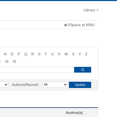
Library
DSpace at KINU
N
O
P
Q
R
S
T
U
V
W
X
Y
Z
타
파
하
Authors/Record:
Author(s)