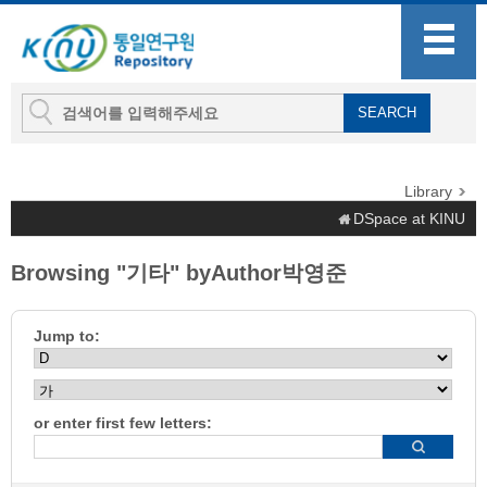
Library
DSpace at KINU
Browsing "기타" byAuthor박영준
Jump to:
or enter first few letters: