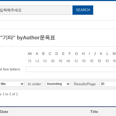
g "기타" byAuthor문옥표
All
A
B
C
D
E
F
G
H
I
J
K
L
M
가
나
다
라
마
바
사
아
자
차
카
st few letters:
In order:
Results/Page
s 1 to 1 of 1
 Date
Title