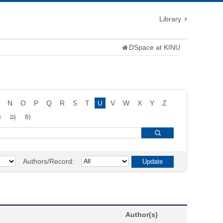
Library
DSpace at KINU
N
O
P
Q
R
S
T
U
V
W
X
Y
Z
타
파
하
Authors/Record:
Author(s)