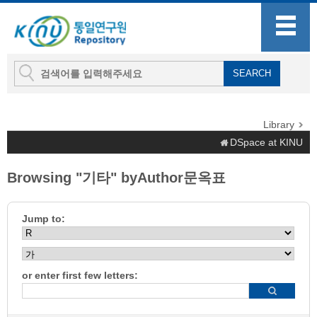
Library
DSpace at KINU
Browsing "기타" byAuthor문옥표
Jump to:
or enter first few letters: