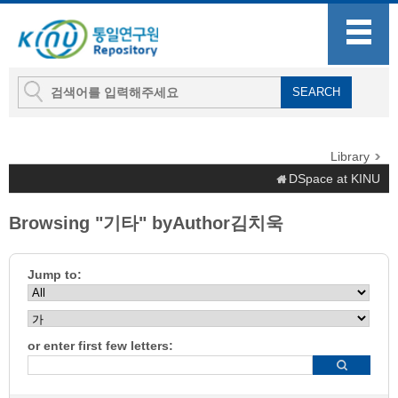
Library
DSpace at KINU
Browsing "기타" byAuthor김치욱
Jump to:
or enter first few letters: