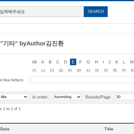
g "기타" byAuthor김진환
All
A
B
C
D
E
F
G
H
I
J
K
L
M
가
나
다
라
마
바
사
아
자
차
카
st few letters:
In order:
Results/Page
s 1 to 1 of 1
 Date
Title