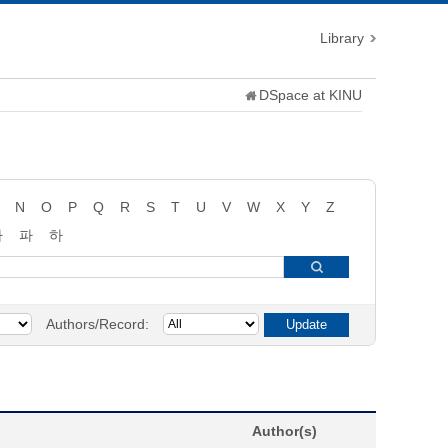
Library
DSpace at KINU
N
O
P
Q
R
S
T
U
V
W
X
Y
Z
타
파
하
Authors/Record:
Author(s)