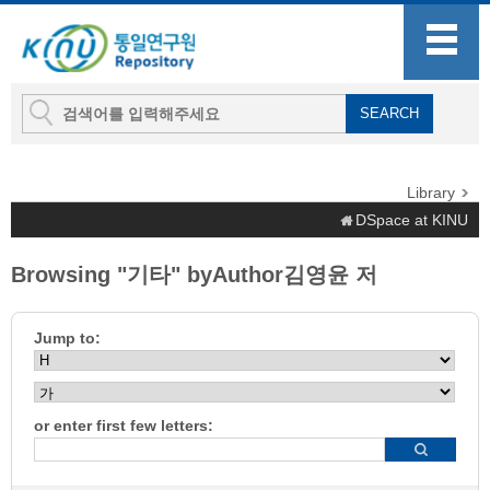
Library
DSpace at KINU
Browsing "기타" byAuthor김영윤 저
Jump to:
or enter first few letters: