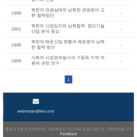
북한의 관광실태와 남북한 관광분야 교
1998
-
류·협력방안
북한의 산업입지와 남북협력: 첨단기술
2001
-
산업 분야 중심
북한의 해운산업 현황과 해운분야 남북
1998
-
한 협력 방안
사회적 시장경제질서의 구동독 지역 적
1999
-
용에 관한 연구
1
webmaster@kinu.or.kr
통일연구원 리포지터리는 국립중앙도서관 OAK 보급사업으로 구축되었습니다.
Feedback