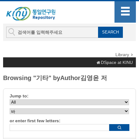
Library
DSpace at KINU
Browsing "기타" byAuthor김영윤 저
Jump to:
or enter first few letters: