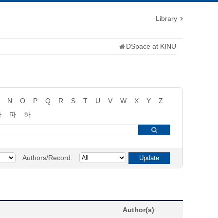
Library
DSpace at KINU
N
O
P
Q
R
S
T
U
V
W
X
Y
Z
타
파
하
Authors/Record:
Author(s)