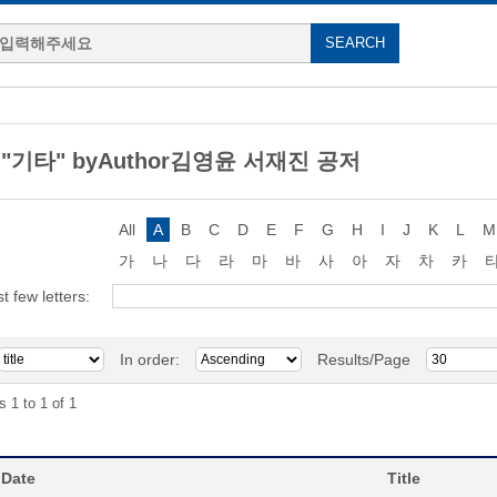
g "기타" byAuthor김영윤 서재진 공저
All
A
B
C
D
E
F
G
H
I
J
K
L
M
가
나
다
라
마
바
사
아
자
차
카
st few letters:
In order:
Results/Page
s 1 to 1 of 1
 Date
Title