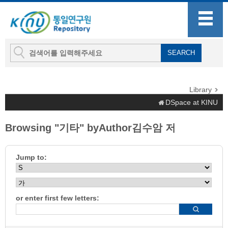
Library
DSpace at KINU
Browsing "기타" byAuthor김수암 저
Jump to:
or enter first few letters: