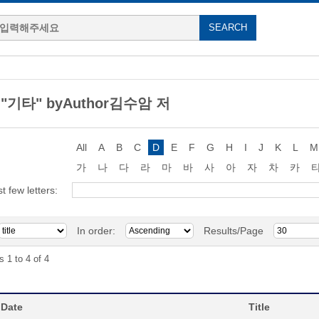
g "기타" byAuthor김수암 저
All
A
B
C
D
E
F
G
H
I
J
K
L
M
가
나
다
라
마
바
사
아
자
차
카
st few letters:
In order:
Results/Page
s 1 to 4 of 4
 Date
Title