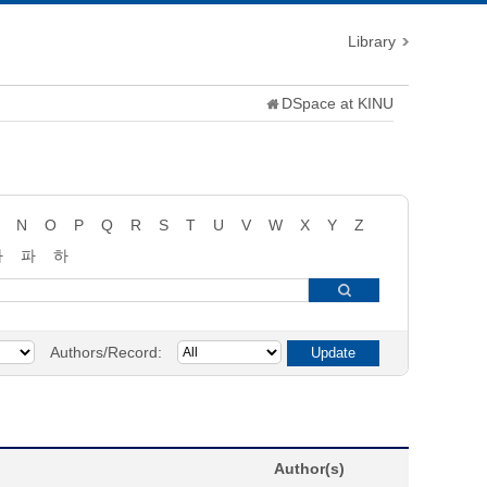
Library
DSpace at KINU
N
O
P
Q
R
S
T
U
V
W
X
Y
Z
타
파
하
Authors/Record:
Author(s)