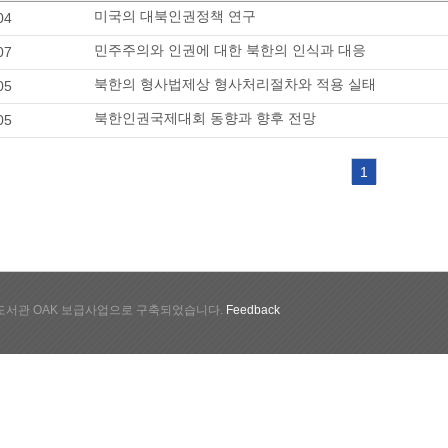
미국의 대북인권정책 연구
04
민주주의와 인권에 대한 북한의 인식과 대응
07
북한의 형사법제상 형사처리절차와 적용 실태
05
북한인권국제대회 동향과 향후 전망
05
1
서관 OAK 보급사업으로 구축되었습니다.
Feedback