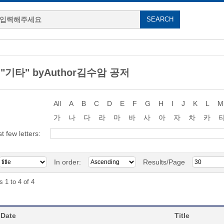
g "기타" byAuthor김수암 공저
All
A
B
C
D
E
F
G
H
I
J
K
L
M
가
나
다
라
마
바
사
아
자
차
카
st few letters:
In order:
Results/Page
s 1 to 4 of 4
 Date
Title