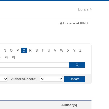
Library
DSpace at KINU
N
O
P
Q
R
S
T
U
V
W
X
Y
Z
타
파
하
Authors/Record:
Author(s)