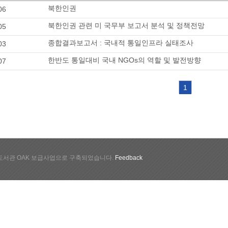
북한인권
06
북한인권 관련 미 국무부 보고서 분석 및 정책전망
05
종합결과보고서 : 국내적 통일인프라 실태조사
03
한반도 통일대비 국내 NGOs의 역할 및 발전방향
07
1
서관 OAK 보급사업으로 구축되었습니다.
Feedback