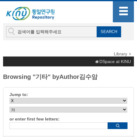
Library
DSpace at KINU
Browsing "기타" byAuthor김수암
Jump to:
or enter first few letters: