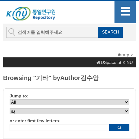
Library
DSpace at KINU
Browsing "기타" byAuthor김수암
Jump to:
or enter first few letters: