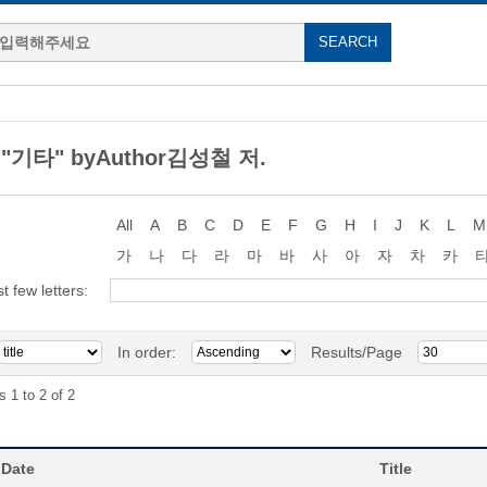
g "기타" byAuthor김성철 저.
All
A
B
C
D
E
F
G
H
I
J
K
L
M
가
나
다
라
마
바
사
아
자
차
카
st few letters:
In order:
Results/Page
s 1 to 2 of 2
 Date
Title