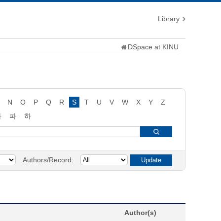
Library
DSpace at KINU
N
O
P
Q
R
S
T
U
V
W
X
Y
Z
타
파
하
Authors/Record:
Author(s)