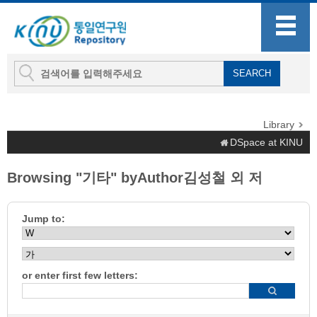
Library
DSpace at KINU
Browsing "기타" byAuthor김성철 외 저
Jump to:
or enter first few letters: