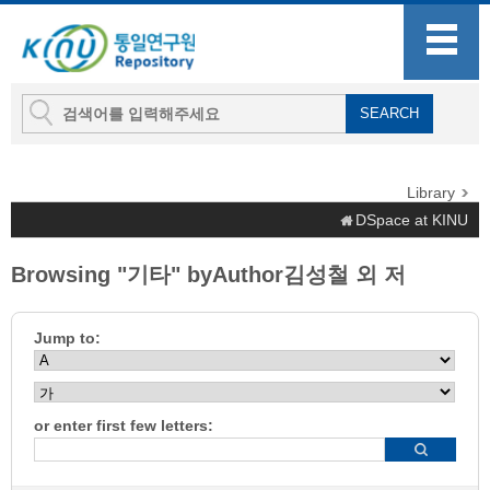
Library
DSpace at KINU
Browsing "기타" byAuthor김성철 외 저
Jump to:
or enter first few letters: