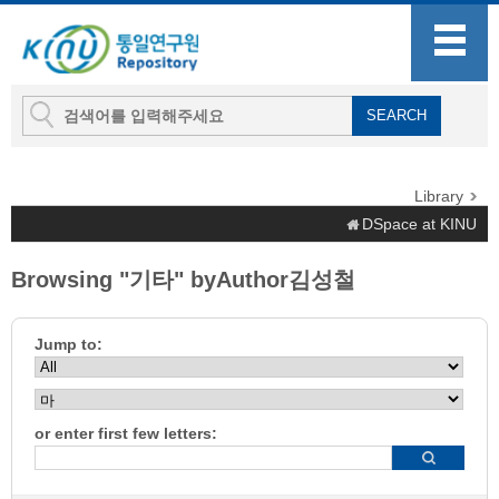
Library
DSpace at KINU
Browsing "기타" byAuthor김성철
Jump to:
or enter first few letters: