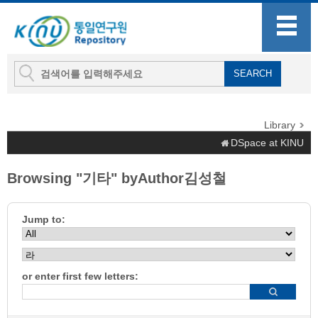
Library
DSpace at KINU
Browsing "기타" byAuthor김성철
Jump to:
or enter first few letters: