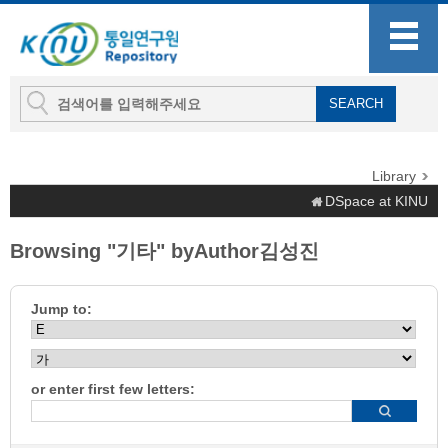
Library
DSpace at KINU
Browsing "기타" byAuthor김성진
Jump to:
or enter first few letters: