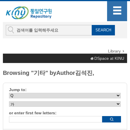
Library
DSpace at KINU
Browsing "기타" byAuthor김석진,
Jump to:
or enter first few letters: