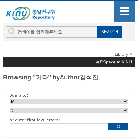
Library
DSpace at KINU
Browsing "기타" byAuthor김석진,
Jump to:
or enter first few letters: