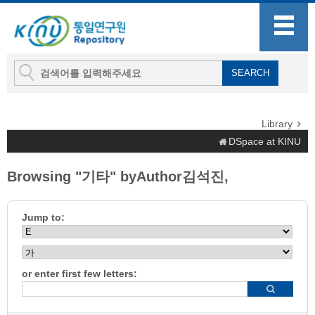
Library
DSpace at KINU
Browsing "기타" byAuthor김석진,
Jump to:
or enter first few letters: