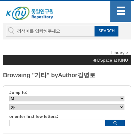
Library
DSpace at KINU
Browsing "기타" byAuthor김병로
Jump to:
or enter first few letters: