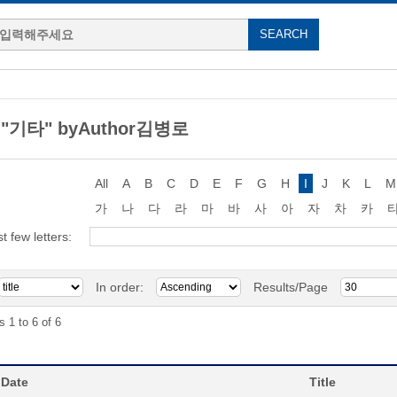
g "기타" byAuthor김병로
All
A
B
C
D
E
F
G
H
I
J
K
L
M
가
나
다
라
마
바
사
아
자
차
카
st few letters:
In order:
Results/Page
s 1 to 6 of 6
 Date
Title