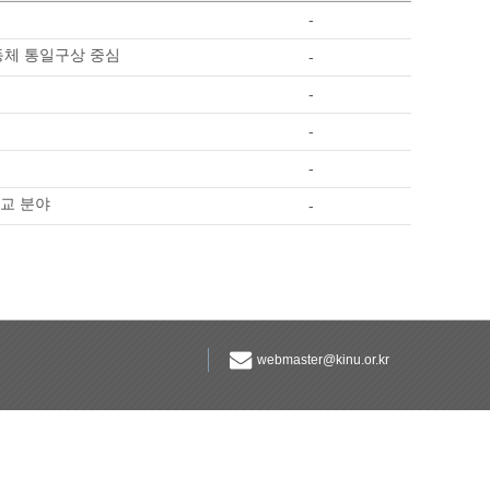
-
동체 통일구상 중심
-
-
-
-
외교 분야
-
webmaster@kinu.or.kr