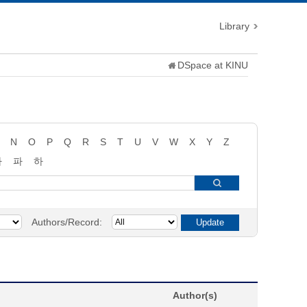
Library
DSpace at KINU
N
O
P
Q
R
S
T
U
V
W
X
Y
Z
타
파
하
Authors/Record:
Author(s)