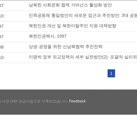
남북한 사회문화 협력 거버넌스 활성화 방안
07
민족공동체 통일방안의 새로운 접근과 추진방안: 3대 공
10
북한인권 개선 및 북한이탈주민 지원 대책방향
97
북한인권백서, 1997
97
상생·공영을 위한 신남북협력 추진전략
08
이명박 정부 외교정책의 세부 실천방안(2): 포괄적 실리
10
1
서관 OAK 보급사업으로 구축되었습니다.
Feedback