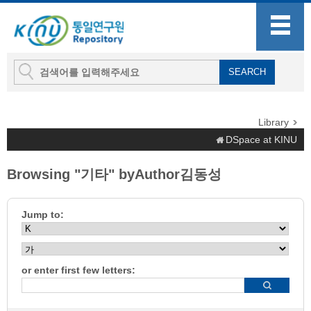
Library
DSpace at KINU
Browsing "기타" byAuthor김동성
Jump to:
or enter first few letters: