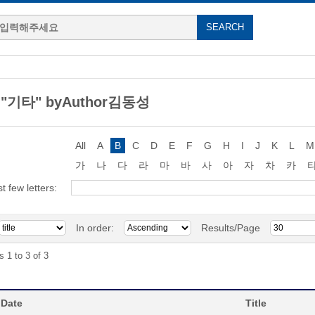
g "기타" byAuthor김동성
All
A
B
C
D
E
F
G
H
I
J
K
L
M
가
나
다
라
마
바
사
아
자
차
카
st few letters:
In order:
Results/Page
s 1 to 3 of 3
 Date
Title