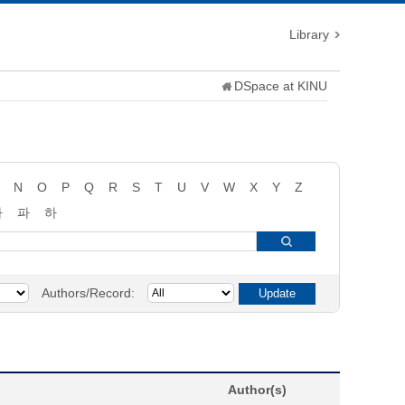
Library
DSpace at KINU
N
O
P
Q
R
S
T
U
V
W
X
Y
Z
타
파
하
Authors/Record:
Author(s)