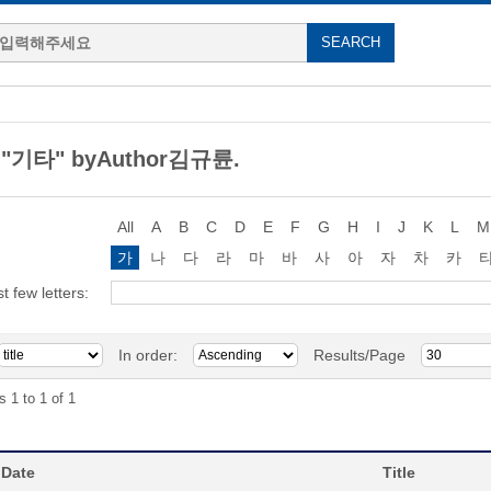
g "기타" byAuthor김규륜.
All
A
B
C
D
E
F
G
H
I
J
K
L
M
가
나
다
라
마
바
사
아
자
차
카
st few letters:
In order:
Results/Page
s 1 to 1 of 1
 Date
Title