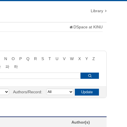
Library
DSpace at KINU
N
O
P
Q
R
S
T
U
V
W
X
Y
Z
타
파
하
Authors/Record:
Author(s)