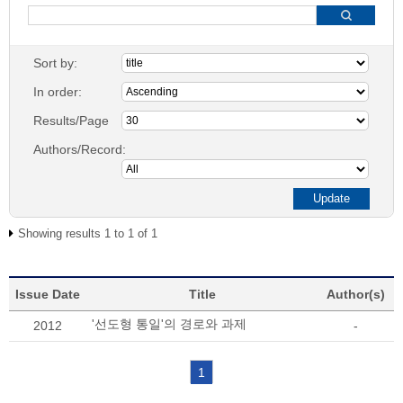
Sort by:
In order:
Results/Page
Authors/Record:
Showing results 1 to 1 of 1
Issue Date
Title
Author(s)
'선도형 통일'의 경로와 과제
2012
-
1