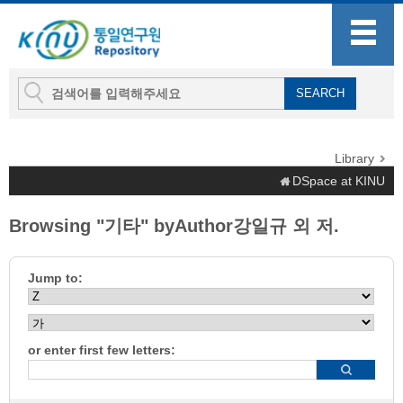
Library
DSpace at KINU
Browsing "기타" byAuthor강일규 외 저.
Jump to:
or enter first few letters: